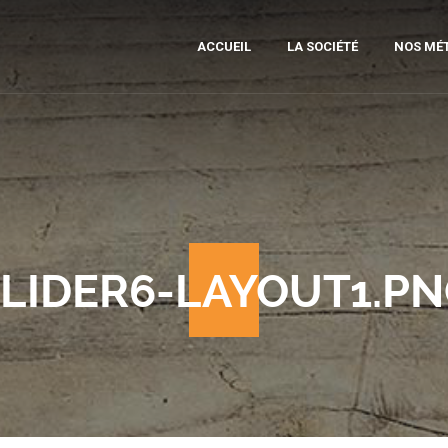
ACCUEIL
LA SOCIÉTÉ
NOS MÉT
MOB
SCI
DI
PRÉ
LIDER6-LAYOUT1.P