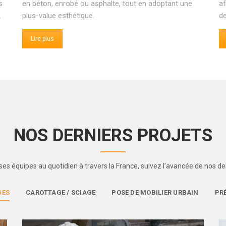
s
en béton, enrobé ou asphalte, tout en adoptant une
af
.
plus-value esthétique.
d
Lire plus
NOS DERNIERS PROJETS
es équipes au quotidien à travers la France, suivez l’avancée de nos der
GES
CAROTTAGE / SCIAGE
POSE DE MOBILIER URBAIN
PR