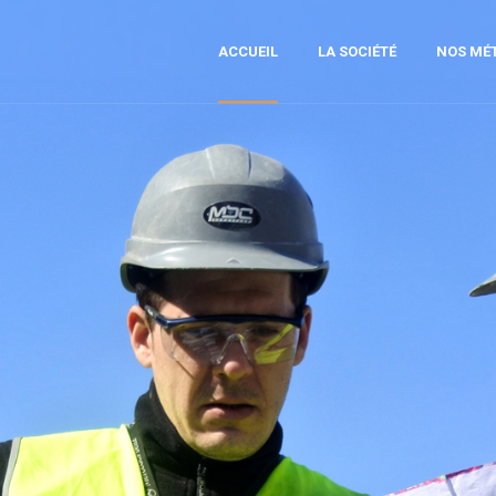
ACCUEIL
LA SOCIÉTÉ
NOS MÉT
MOB
SCI
DI
PRÉ