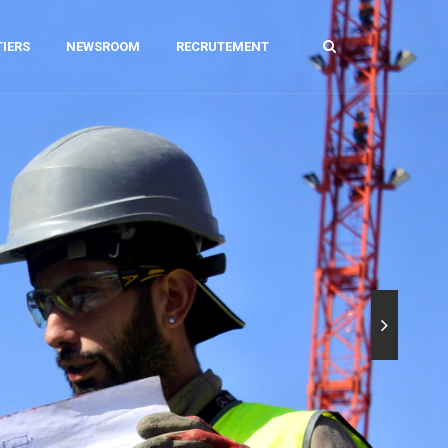
IERS
NEWSROOM
RECRUTEMENT
ILIER URBAIN
AGE ET CAROTTAGE
AMANT
PARATION DE SOLS