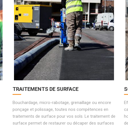
TRAITEMENTS DE SURFACE
S
Bouchardage, micro-rabotage, grenaillage ou encore
Ef
ponçage et polissage, toutes nos compétences en
ca
traitements de surface pour vos sols. Le traitement de
ho
surface permet de restaurer ou décaper des surfaces
de