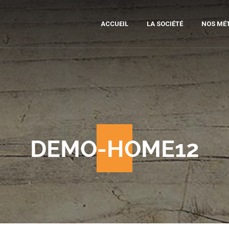
ACCUEIL
LA SOCIÉTÉ
NOS MÉT
MOB
SCI
DI
PRÉ
DEMO-HOME12