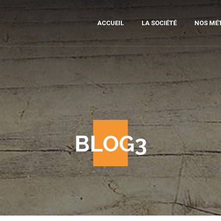
ACCUEIL
LA SOCIÉTÉ
NOS MÉT
MOB
SCI
DI
PRÉ
BLOG3