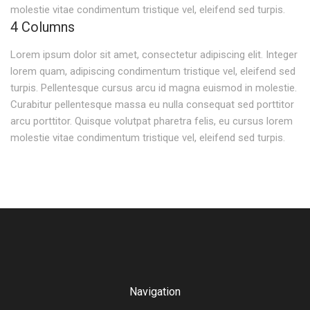
molestie vitae condimentum tristique vel, eleifend sed turpis.
4 Columns
Lorem ipsum dolor sit amet, consectetur adipiscing elit. Integer
lorem quam, adipiscing condimentum tristique vel, eleifend sed
turpis. Pellentesque cursus arcu id magna euismod in molestie.
Curabitur pellentesque massa eu nulla consequat sed porttitor
arcu porttitor. Quisque volutpat pharetra felis, eu cursus lorem
molestie vitae condimentum tristique vel, eleifend sed turpis.
Navigation